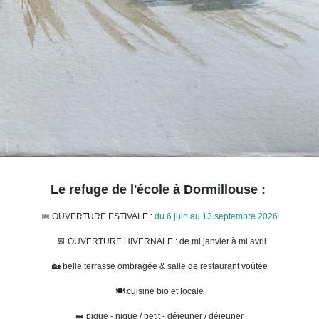
Le refuge de l'école à Dormillouse :
📅 OUVERTURE ESTIVALE :
du 6 juin au 13 septembre 2026
📆 OUVERTURE HIVERNALE : de mi janvier à mi avril
🏡 belle terrasse ombragée & salle de restaurant voûtée
🍽 cuisine bio et locale
🥪 pique - nique / petit - déjeuner / déjeuner